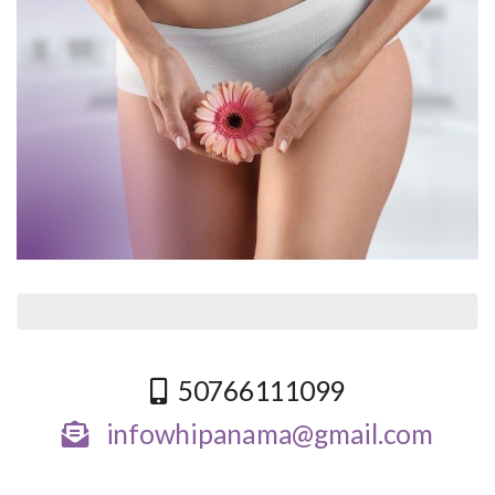
50766111099
infowhipanama@gmail.com