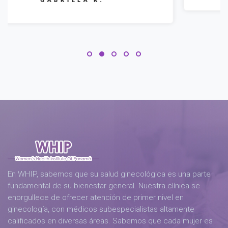
En WHIP, sabemos que su salud ginecológica es una parte
fundamental de su bienestar general. Nuestra clínica se
enorgullece de ofrecer atención de primer nivel en
ginecología, con médicos subespecialistas altamente
calificados en diversas áreas. Sabemos que cada mujer es