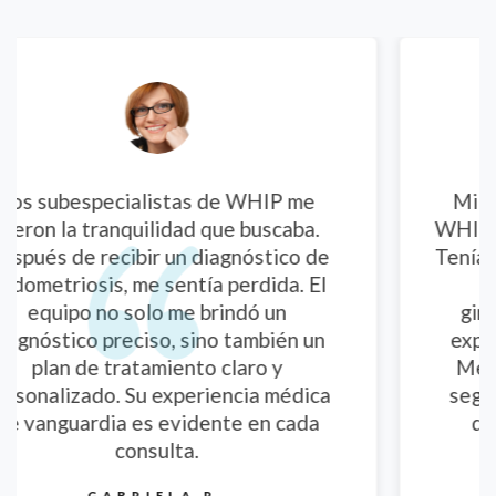
 me
Mi primera consulta ginecológica e
aba.
WHIP fue una experiencia muy positiv
co de
Tenía muchas dudas sobre mi salud y l
. El
opciones anticonceptivas. La
ginecóloga se tomó el tiempo para
n un
explicarlo todo con calma, sin juicios
Me sentí completamente cómoda y
édica
segura. Definitivamente, es la clínic
ada
que necesitaba para mi cuidado.
ANDREA P.